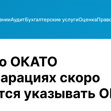
ании
Аудит
Бухгалтерские услуги
Оценка
Прав
о ОКАТО
ларациях скоро
тся указывать 