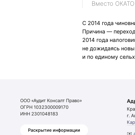
Вместо ОКАТО 
С 2014 года чинов
Причина — переход
2014 года налогов
не дожидаясь новы
и по единому сельх
ООО «Аудит Консалт Право»
Ад
ОГРН 1032300009170
Кра
ИНН 2301048183
г. 
Кар
Раскрытие информации
✉️