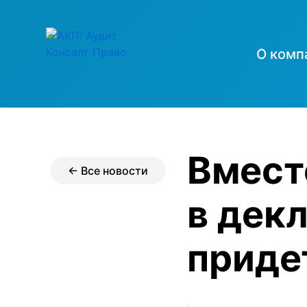
О комп
Вмест
← Все новости
в дек
приде