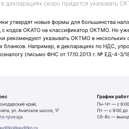
в декларациях скоро придется указывать ОК
ники утвердят новые формы для большинства нал
 с кодов ОКАТО на классификатор ОКТМО. Но уже 
ики рекомендуют указывать ОКТМО в нескольких 
х бланков. Например, в декларациях по НДС, упр
озналогу (письмо ФНС от 17.10.2013 г. № ЕД-4-3/1
рес
График рабо
снодарский край,
Пн-Чт — с 9:00
Анапа, ул. Анапское шоссе, 1Г
Пт — с 9:00 до
та проезда
Сб-Вс — выхо
auditkp@auditkp.ru