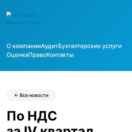
О компании
Аудит
Бухгалтерские услуги
Оценка
Право
Контакты
← Все новости
По НДС
за IV квартал