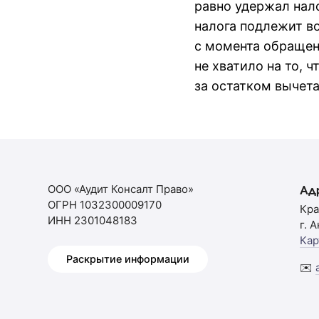
равно удержал нал
налога подлежит во
с момента обращен
не хватило на то, 
за остатком вычет
ООО «Аудит Консалт Право»
Ад
ОГРН 1032300009170
Кра
ИНН 2301048183
г. 
Кар
Раскрытие информации
✉️