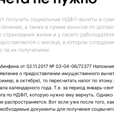
ет получить социальные НДФЛ-вычеты в сум
 лечение, а также в сумме взносов по догов
 страхования жизни и у своего работодателя
доставляются с месяца, в котором сотрудни
ю за их получением.
инфина от 02.11.2017 № 03-04-06/72377 Напомним
аявление о предоставлении имущественного выче
пример, в октябре), то пересчитать налог по этому
ала календарного года. Т.е. за период январь-сен
ата по НДФЛ, которую нужно ему вернуть. Однако
е распространяется. Вот если уже после того, ка
необходимые документы для получения соцвычета