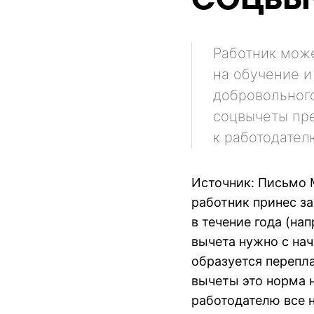
Работник мож
на обучение и
добровольного
соцвычеты пре
к работодател
Источник: Письмо М
работник принес з
в течение года (на
вычета нужно с нач
образуется перепл
вычеты это норма н
работодателю все 