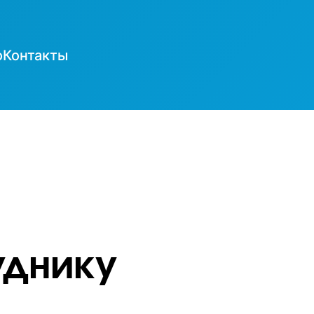
о
Контакты
уднику