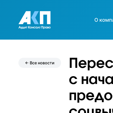
О комп
Перес
← Все новости
с нач
предо
соцвы