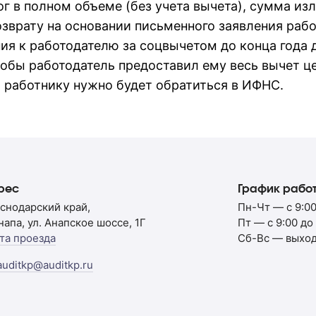
ог в полном объеме (без учета вычета), сумма и
зврату на основании письменного заявления рабо
ия к работодателю за соцвычетом до конца года 
чтобы работодатель предоставил ему весь вычет ц
а работнику нужно будет обратиться в ИФНС.
рес
График рабо
снодарский край,
Пн-Чт — с 9:00
Анапа, ул. Анапское шоссе, 1Г
Пт — с 9:00 до
та проезда
Сб-Вс — выхо
auditkp@auditkp.ru