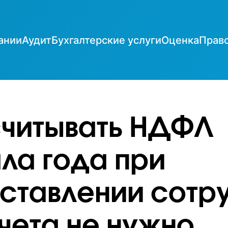
ании
Аудит
Бухгалтерские услуги
Оценка
Прав
читывать НДФЛ
ала года при
ставлении сотр
чета не нужно