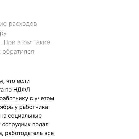
ме расходов
ору
. При этом такие
к обратился
, что если
та по НДФЛ
 работнику с учетом
тябрь у работника
 на социальные
к сотрудник подал
, работодатель все