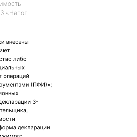
димость
23 «Налог
ки внесены
счет
ство либо
оциальных
т операций
рументами (ПФИ)»;
ционных
 декларации 3-
ательщика,
имости
 форма декларации
вижимого