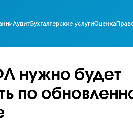
ании
Аудит
Бухгалтерские услуги
Оценка
Прав
Л нужно будет
ть по обновленн
е