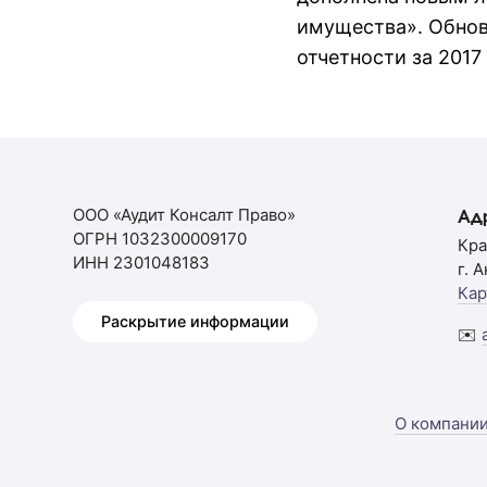
имущества». Обнов
отчетности за 2017 
ООО «Аудит Консалт Право»
Ад
ОГРН 1032300009170
Кра
ИНН 2301048183
г. 
Кар
Раскрытие информации
✉️
О компани