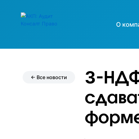
О комп
3-НДФ
← Все новости
сдава
форм