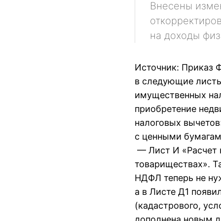
Внесены изме
откорректиров
на доходы физ
Источник: Приказ 
в следующие листы
имущественных нал
приобретение недв
налоговых вычетов
с ценными бумагам
— Лист И «Расчет 
товариществах». Та
НДФЛ теперь не ну
а в Листе Д1 появ
(кадастрового, усл
дополнена новым л