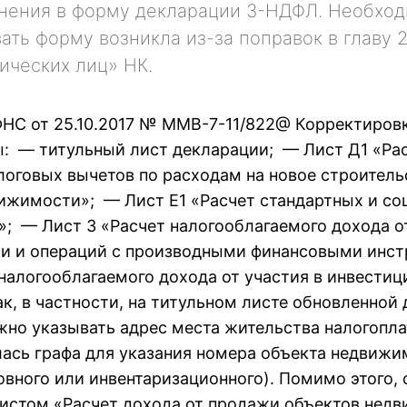
нения в форму декларации 3-НДФЛ. Необхо
ать форму возникла из-за поправок в главу 
ических лиц» НК.
ФНС от 25.10.2017 № ММВ-7-11/822@ Корректиров
: — титульный лист декларации; — Лист Д1 «Ра
оговых вычетов по расходам на новое строитель
ижимости»; — Лист Е1 «Расчет стандартных и с
»; — Лист 3 «Расчет налогооблагаемого дохода о
и и операций с производными финансовыми инст
налогооблагаемого дохода от участия в инвести
к, в частности, на титульном листе обновленной
жно указывать адрес места жительства налогопл
илась графа для указания номера объекта недвиж
овного или инвентаризационного). Помимо этого,
истом «Расчет дохода от продажи объектов нед