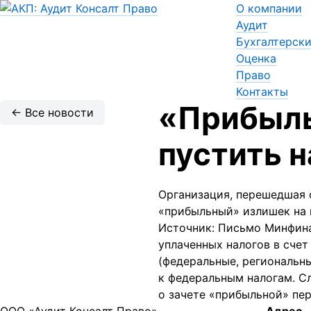
О компании
Аудит
Бухгалтерски
Оценка
Право
Контакты
«Прибыль
← Все новости
пустить 
Организация, перешедшая 
«прибыльный» излишек на
Источник: Письмо Минфина
уплаченных налогов в сче
(федеральные, региональны
к федеральным налогам. С
о зачете «прибыльной» пе