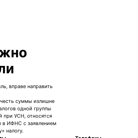
ожно
ли
ль, вправе направить
зачесть суммы излишне
алогов одной группы
й при УСН, относятся
я в ИФНС с заявлением
» налогу.