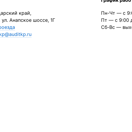
График рабо
арский край,
Пн-Чт — с 9:
, ул. Анапское шоссе, 1Г
Пт — с 9:00 
роезда
Сб-Вс — вых
tkp@auditkp.ru