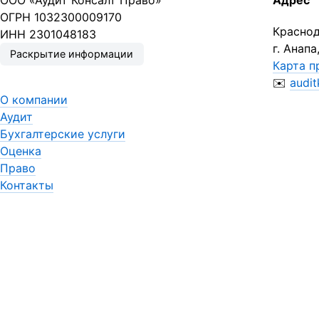
ООО «Аудит Консалт Право»
Адрес
ОГРН 1032300009170
Краснод
ИНН 2301048183
г. Анапа
Раскрытие информации
Карта п
✉️
audi
О компании
Аудит
Бухгалтерские услуги
Оценка
Право
Контакты